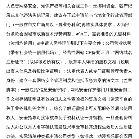
人负责网络安全、知识产权等相关合规工作；无挪用资金、破产记
录或其他违法失信记录。建议在正式申请前与当地文化行政管理部
门（一般在市文广新局以下属业务科室)再核实具体要求，因为部
分条款会因城市或新技术形势调整。\n\n二、需要准备的关键材料
（汝州均通用）\n申请人需整理印刷以下主要文件：公司营业执照
（带有社会统一信用代码）、经营性网站ICP备案证明；“网络域名
注册证书”（取得域名所有权）、股东本人详细的股权文档（说明
出资人信息及持股比例证明）；法定代表人或专门证照管理负责人
身份；建立一套网络安全管理制度和包括应急方案的法文本（盖章
脚本)；一般包括‘信息安全守则’，网站安全保护部门月度安全例工
作文档存储证明及有效的日志文件查验权的资质文档（运营平台的
关于业务规则等文字）。综合了解还需提出可支配服务器后台使用
权人工安全指导对接审核单凭手资料认证一并留档。一旦全套资料
法人办公联系人名字确认需发送局申受审核其流程生效后方注册证
办法。实际清单种类视申请公司类型（如游戏、动漫音乐展会应用